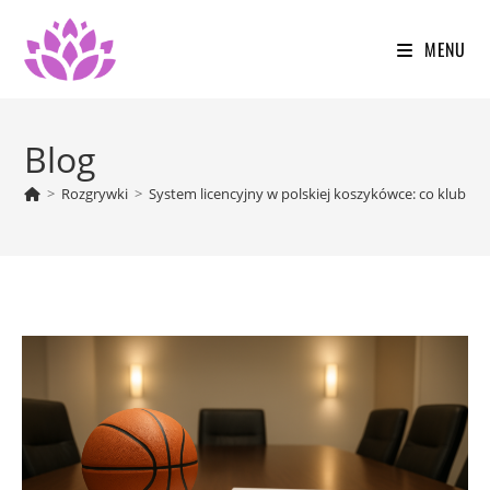
Skip
to
MENU
content
Blog
>
Rozgrywki
>
System licencyjny w polskiej koszykówce: co klub mu