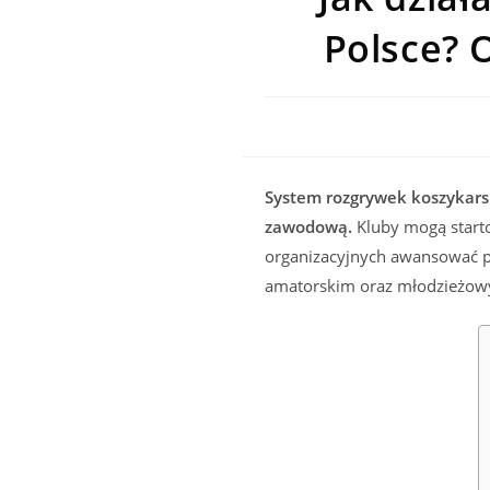
Polsce? O
System rozgrywek koszykarski
zawodową.
Kluby mogą starto
organizacyjnych awansować po
amatorskim oraz młodzieżowy