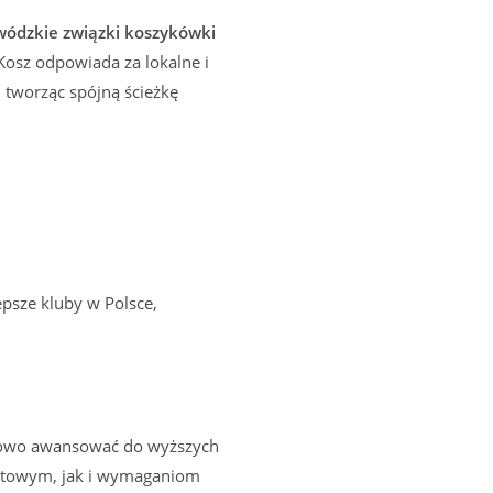
ódzkie związki koszykówki
Kosz odpowiada za lokalne i
, tworząc spójną ścieżkę
epsze kluby w Polsce,
niowo awansować do wyższych
ortowym, jak i wymaganiom