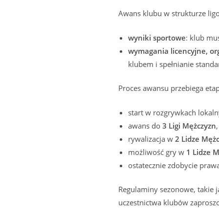
Awans klubu w strukturze li
wyniki sportowe
: klub mu
wymagania licencyjne, org
klubem i spełnianie stand
Proces awansu przebiega eta
start w rozgrywkach lokal
awans do
3 Ligi Mężczyzn
,
rywalizacja w
2 Lidze Męż
możliwość gry w
1 Lidze 
ostatecznie zdobycie praw
Regulaminy sezonowe, takie j
uczestnictwa klubów zaproszo