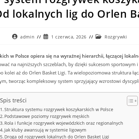
d lokalnych lig do Orlen B
Post
Post
Post
admin
1 czerwca, 2026
Rozgrywki
author:
published:
category:
ch w Polsce opiera się na wyraźnej hierarchii, łączącej lokalne
wać na najniższych szczeblach, by dzięki sukcesom sportowym 
 kolei aż do Orlen Basket Ligi. Ta wielopoziomowa struktura łą
m, tworząc kompleksowy system sprzyjający wzrostowi dyscypli
Spis treści
Struktura systemu rozgrywek koszykarskich w Polsce
Podstawowe poziomy rozgrywek męskich
Rola i funkcje rozgrywek wojewódzkich oraz regionalnych
Jak kluby awansują w systemie ligowym
Droga od rozgrywek lokalnych do Orlen Basket Ligi