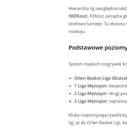
Hierarchia lig uwzględnia ta
(WZKosz)
. PZKosz zarządza g
strefowe turnieje. Ta złożona
rozwoju.
Podstawowe poziomy
System męskich rozgrywek ko
Orlen Basket Liga (Ekstra
1 Liga Mężczyzn
: bezpośre
2 Liga Mężczyzn
: drugi po
3 Liga Mężczyzn
: najniższ
Kluby rozpoczynają rywaliza
lig, aż do Orlen Basket Ligi