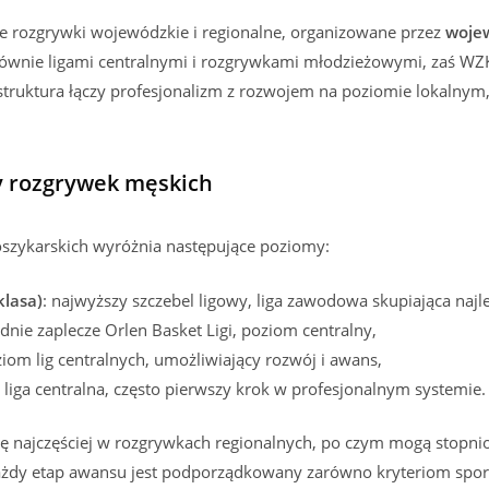
kże rozgrywki wojewódzkie i regionalne, organizowane przez
wojew
łównie ligami centralnymi i rozgrywkami młodzieżowymi, zaś WZ
 struktura łączy profesjonalizm z rozwojem na poziomie lokalnym
 rozgrywek męskich
szykarskich wyróżnia następujące poziomy:
klasa)
: najwyższy szczebel ligowy, liga zawodowa skupiająca najl
dnie zaplecze Orlen Basket Ligi, poziom centralny,
ziom lig centralnych, umożliwiający rozwój i awans,
a liga centralna, często pierwszy krok w profesjonalnym systemie.
cję najczęściej w rozgrywkach regionalnych, po czym mogą stop
. Każdy etap awansu jest podporządkowany zarówno kryteriom sp