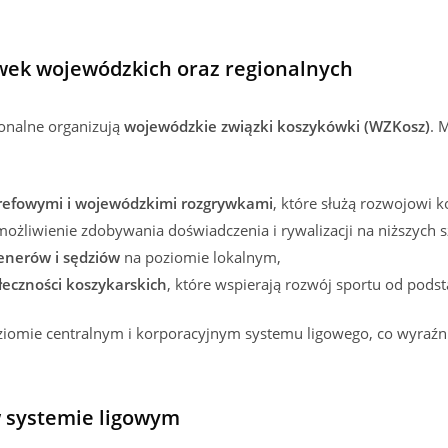
ywek wojewódzkich oraz regionalnych
onalne organizują
wojewódzkie związki koszykówki (WZKosz)
. 
trefowymi i wojewódzkimi rozgrywkami
, które służą rozwojowi 
możliwienie zdobywania doświadczenia i rywalizacji na niższych s
enerów i sędziów
na poziomie lokalnym,
eczności koszykarskich
, które wspierają rozwój sportu od pods
ziomie centralnym i korporacyjnym systemu ligowego, co wyraźn
w systemie ligowym