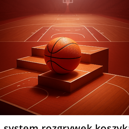
ła system rozgrywek koszyk