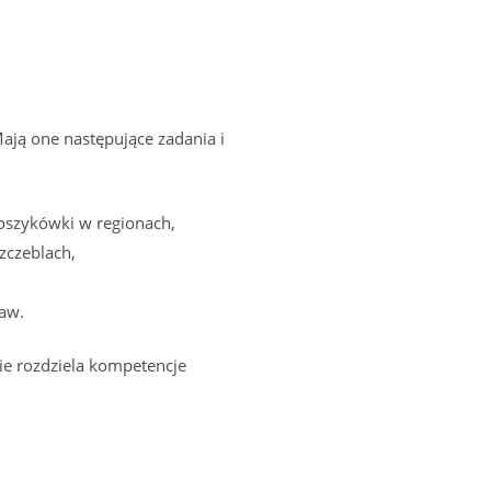
Mają one następujące zadania i
koszykówki w regionach,
zczeblach,
taw.
ie rozdziela kompetencje