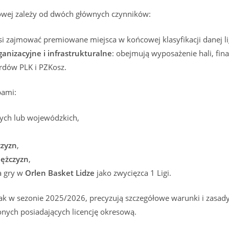
gowej zależy od dwóch głównych czynników:
si zajmować premiowane miejsca w końcowej klasyfikacji danej li
anizacyjne i infrastrukturalne
: obejmują wyposażenie hali, fin
ardów PLK i PZKosz.
pami:
nych lub wojewódzkich,
czyzn
,
Mężczyzn
,
a gry w
Orlen Basket Lidze
jako zwycięzca 1 Ligi.
ak w sezonie 2025/2026, precyzują szczegółowe warunki i zasad
nych posiadających licencję okresową.